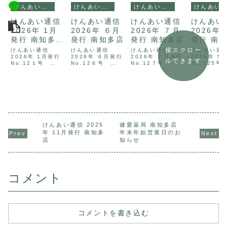
けんあい通信
けんあい通信
けんあい通信
けんあい通信
けんあい通信
けんあい通信
けんあい通信
けんあい
2026年 1月
2026年 ６月
2026年 ７月
2026年 
発行 南知多
発行 南知多店
発行 南知多店
発行 南
店
横スクロー
けんあい通信
けんあい通信
けんあい通信
けんあい通
2026年 1月発行
2026年 ６月発行
2026年 ７月発行
2026年 5
ルできます
No.12１号
No.12６号
No.12７号
No.125
2026年 1月 けん
2026年 ６月 けん
2026年 ７月 けん
2026年 5
あい通信 テーマは
あい通信 テーマは
あい通信 テーマは
あい通信 テ
駅伝です。1月版
風鈴です。６月版
夏野菜です。７月
母の日です
けんあい通信では
けんあい通信では
版 けんあい通信で
版 けんあい
駅伝に学ぶ、健康
自律神経を整える
はリラックス体操
は疲労回復
との向き合い方に
ツボについて解説
「スワイショウ」
的な「労宮
ついて解説した
したPDF資料をご
について解説した
うツボにつ
PDF資料をご用意
用意いたしまし
PDF資料をご用意
説したPDF
いたしました。
た。
いたしました。
ご用意いた
けんあい通信 2025
健愛薬局 南知多店
た。
年 11月発行 南知多
年末年始営業日のお
店
知らせ
コメント
コメントを書き込む