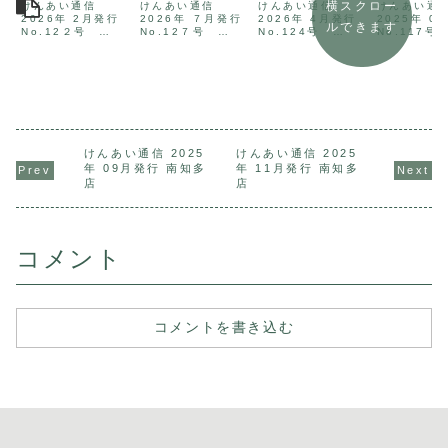
横スクロー
けんあい通信
けんあい通信
けんあい通信
けんあい通
2026年 2月発行
2026年 ７月発行
2026年 4月発行
2025年 0
ルできます
No.12２号
No.12７号
No.124号
No.117号
2026年 ２月 けん
2026年 ７月 けん
2026年 4月 けん
年 09月 
あい通信 テーマは
あい通信 テーマは
あい通信 テーマは
通信 テーマ
ウィンタースポー
夏野菜です。７月
映画です。4月版
月見です。
ツです。２月版 け
版 けんあい通信で
けんあい通信では
けんあい通
んあい通信ではウ
はリラックス体操
耳マッサージにつ
心と体を潤
ィンタースポーツ
「スワイショウ」
いて解説したPDF
月見につい
に学ぶ、健康との
について解説した
資料をご用意いた
したPDF資
向き合い方につい
PDF資料をご用意
しました。
用意いたし
て解説したPDF資
いたしました。
た。けんあ
けんあい通信 2025
けんあい通信 2025
料をご用意いたし
2025年 0
年 09月発行 南知多
年 11月発行 南知多
ました。
...
店
店
コメント
コメントを書き込む