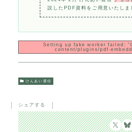
説したPDF資料をご用意いたしま
Setting up fake worker failed: "
content/plugins/pdf-embedde
けんあい通信
シェアする