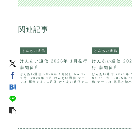
関連記事
けんあい通信
けんあい通信
けんあい通信 2026年 1月発行
けんあい通信 202
南知多店
行 南知多店
けんあい通信 2026年 1月発行 No.12
けんあい通信 2025年 
１号 2026年 1月 けんあい通信 テー
No.118号 2025年
マは 駅伝です。1月版 けんあい通信では
信 テーマは 寒露と秋
駅伝に学ぶ、健康との向き合い方につい
けんあい通信では秋を
て解説したPDF資料をご用意いたしまし
法について解説したPD
た。
たしました。けんあい通信 