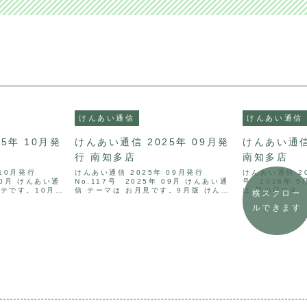
けんあい通信
けんあい通信
5年 10月発
けんあい通信 2025年 09月発
けんあい通信
行 南知多店
南知多店
10月発行
けんあい通信 2025年 09月発行
けんあい通信 20
 10月 けんあい通
No.117号 2025年 09月 けんあい通
号 2026年 
バテです。10月版
信 テーマは お月見です。9月版 けんあ
は 母の日です。
横スクロー
心地よく過ごす方
い通信では心と体を潤すとお月見につい
疲労回復に効果
ルできます
F資料をご用意い
て解説したPDF資料をご用意いたしまし
について解説し
2025年 1...
た。けんあい通信 2025年 09月発行
しました。
...