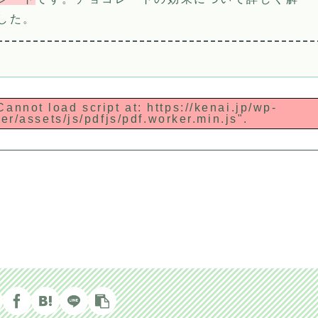
した。
Cannot load script at: https://kenai.jp/wp-
r/assets/js/pdfjs/pdf.worker.min.js".