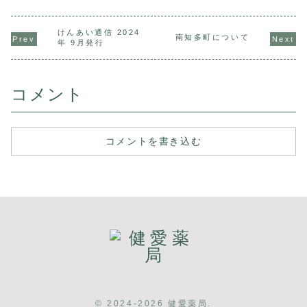
るツボ押しについ
との向き合い方に
から学ぶ、健康と
ィンタース
て解説したPDF資
ついて解説した
の向き合い方につ
に学ぶ、健
料をご用意いたし
PDF資料をご用意
いて解説したPDF
向き合い方
ました。
いたしました。
資料をご用意いた
て解説したP
けんあい通信 2024
南知多町について
しました。
料をご用意
年 9月発行
ました。
コメント
コメントを書き込む
© 2024-2026 健愛薬局.