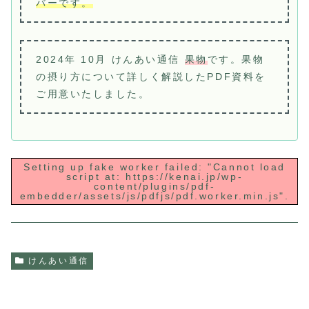
バーです。
2024年 10月 けんあい通信
果物
です。果物
の摂り方について詳しく解説したPDF資料を
ご用意いたしました。
Setting up fake worker failed: "Cannot load
script at: https://kenai.jp/wp-
content/plugins/pdf-
embedder/assets/js/pdfjs/pdf.worker.min.js".
けんあい通信