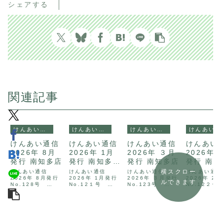
シェアする
関連記事
けんあい通信
けんあい通信
けんあい通信
けんあい通信
けんあい通信
けんあい通信
けんあい通信
けんあい
2026年 8月
2026年 1月
2026年 ３月
2026年
発行 南知多店
発行 南知多
発行 南知多店
発行 南
店
横スクロー
けんあい通信
けんあい通信
けんあい通信
けんあい通
2026年 8月発行
2026年 1月発行
2026年 ３月発行
2026年 2
ルできます
No.128号
No.12１号
No.123号
No.12２
2026年 8月 けん
2026年 1月 けん
2026年 3月 けん
2026年 ２
あい通信 テーマは
あい通信 テーマは
あい通信 テーマは
あい通信 テ
夏野菜です。8月
駅伝です。1月版
ストレッチです。
ウィンター
版 けんあい通信で
けんあい通信では
3月版 けんあい通
ツです。２月
は座ったままでき
駅伝に学ぶ、健康
信ではストレッチ
んあい通信