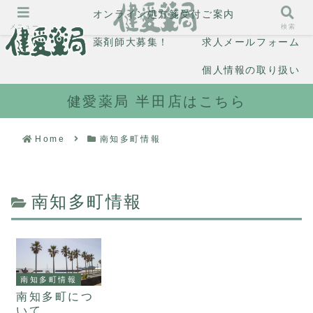
オンライン処方箋受付
ご案内
メニュー
検索
薬剤師大募集！
求人メールフォーム
個人情報の取り扱い
健愛薬局 半田店はこちら
Home
南知多町情報
南知多町情報
南知多町情報
南知多町につ
いて