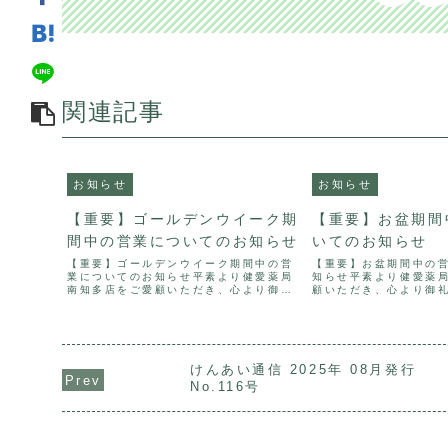
関連記事
お知らせ
お知らせ
【重要】ゴールデンウイーク期
【重要】お盆期間
間中の営業についてのお知らせ
いてのお知らせ
【重要】ゴールデンウイーク期間中の営
【重要】お盆期間中の
業についてのお知らせ平素より健愛薬局
知らせ平素より健愛薬局
南知多店をご愛顧いただき、心より御礼
顧いただき、心より御
申し上げます。下記の通り、ゴールデン
下記の通り、お盆期間
ウイーク期間中の営業についてお知らせ
お知らせいたします。
いたします。📅 休業期間令和８年4月29
年8月1５日（土）～ 8
日（水）、令和８年...
営業再開8月1...
けんあい通信 2025年 08月発行
No.116号