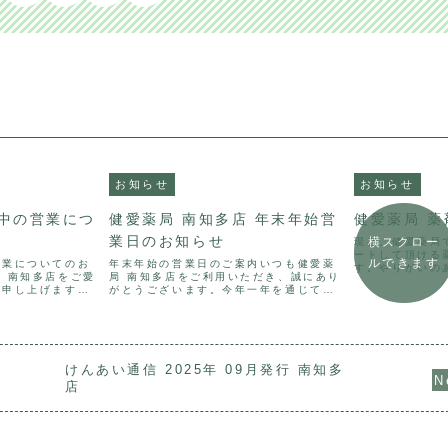
お知らせ
お知らせ
中の営業につ
健愛薬局 南知多店 年末年始営
健愛
業日のお知らせ
横スクロー
現在、健愛薬局
ートして頂ける
ルできます
営業についてのお
年末年始の営業日のご案内いつも健愛薬
す。やりがいの
 南知多店をご愛
局 南知多店をご利用いただき、誠にあり
薬局で、あなた
礼申し上げます。
がとうございます。今年一年を通じて、
みませんか？最
中の営業について
地域の皆さまに支えていただきましたこ
ありがとうござ
 休業期間令和８
とを、心より御礼申し上げます。本年の
患者さま一人ひと
月1６日（日）📅
年末年始の営業につきまして、下記の通
りご案内いたします。年...
けんあい通信 2025年 09月発行 南知多
店