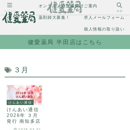
オンライン処方箋受付
ご案内
メニュー
検索
薬剤師大募集！
求人メールフォーム
個人情報の取り扱い
健愛薬局 半田店はこちら
３月
けんあい通信
けんあい通信
2026年 ３月
発行 南知多店
2026.03.01