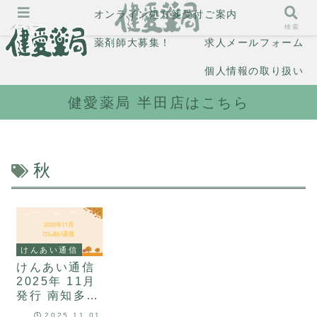
オンライン処方箋受付
ご案内
メニュー
検索
薬剤師大募集！
求人メールフォーム
個人情報の取り扱い
健愛薬局 半田店はこちら
秋
けんあい通信
けんあい通信
2025年 11月
発行 南知多
店
2025.11.01