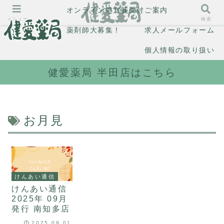
オンライン処方箋受付
ご案内
メニュー
検索
薬剤師大募集！
求人メールフォーム
個人情報の取り扱い
健愛薬局 半田店はこちら
お月見
けんあい通信
けんあい通信
2025年 09月
発行 南知多店
2025.09.01